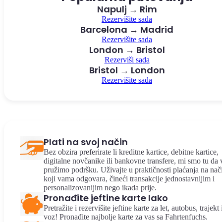
Napulj → Rim
Rezervišite sada
Barcelona → Madrid
Rezervišite sada
London → Bristol
Rezerviši sada
Bristol → London
Rezervišite sada
Plati na svoj način
Bez obzira preferirate li kreditne kartice, debitne kartice,
digitalne novčanike ili bankovne transfere, mi smo tu da
pružimo podršku. Uživajte u praktičnosti plaćanja na nač
koji vama odgovara, čineći transakcije jednostavnijim i
personalizovanijim nego ikada prije.
Pronađite jeftine karte lako
Pretražite i rezervišite jeftine karte za let, autobus, trajekt 
voz! Pronađite najbolje karte za vas sa Fahrtenfuchs.