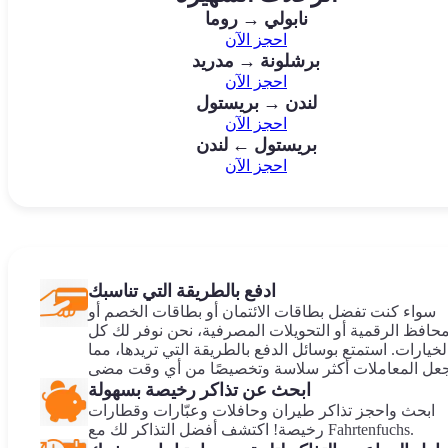
نابولي → روما
احجز الآن
برشلونة → مدريد
احجز الآن
لندن → بريستول
احجز الآن
بريستول ← لندن
احجز الآن
ادفع بالطريقة التي تناسبك
سواء كنت تفضل بطاقات الائتمان أو بطاقات الخصم أو
محافظ الرقمية أو التحويلات المصرفية، نحن نوفر لك كل
لخيارات. استمتع بوسائل الدفع بالطريقة التي تريدها، مما
ابحث عن تذاكر رخيصة بسهولة
ابحث واحجز تذاكر طيران وحافلات وعبّارات وقطارات
رخيصة! اكتشف أفضل التذاكر لك مع Fahrtenfuchs.