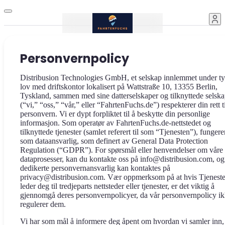
Personvernpolicy
Distribusion Technologies GmbH, et selskap innlemmet under t
lov med driftskontor lokalisert på Wattstraße 10, 13355 Berlin,
Tyskland, sammen med sine datterselskaper og tilknyttede selska
(“vi,” “oss,” “vår,” eller “FahrtenFuchs.de”) respekterer din rett t
personvern. Vi er dypt forpliktet til å beskytte din personlige
informasjon. Som operatør av FahrtenFuchs.de-nettstedet og
tilknyttede tjenester (samlet referert til som “Tjenesten”), fungere
som dataansvarlig, som definert av General Data Protection
Regulation (“GDPR”). For spørsmål eller henvendelser om våre
dataprosesser, kan du kontakte oss på info@distribusion.com, og
dedikerte personvernansvarlig kan kontaktes på
privacy@distribusion.com. Vær oppmerksom på at hvis Tjenest
leder deg til tredjeparts nettsteder eller tjenester, er det viktig å
gjennomgå deres personvernpolicyer, da vår personvernpolicy i
regulerer dem.
Vi har som mål å informere deg åpent om hvordan vi samler inn,