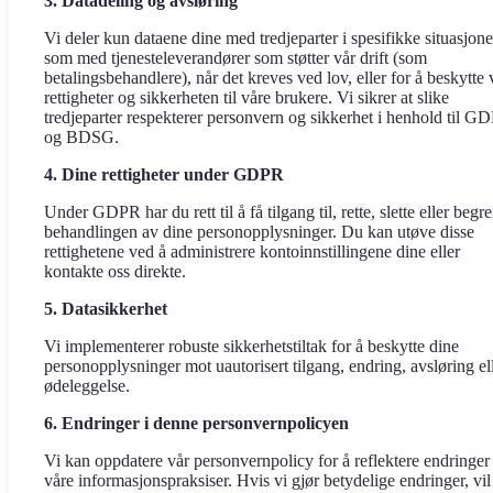
3. Datadeling og avsløring
Vi deler kun dataene dine med tredjeparter i spesifikke situasjone
som med tjenesteleverandører som støtter vår drift (som
betalingsbehandlere), når det kreves ved lov, eller for å beskytte 
rettigheter og sikkerheten til våre brukere. Vi sikrer at slike
tredjeparter respekterer personvern og sikkerhet i henhold til G
og BDSG.
4. Dine rettigheter under GDPR
Under GDPR har du rett til å få tilgang til, rette, slette eller begr
behandlingen av dine personopplysninger. Du kan utøve disse
rettighetene ved å administrere kontoinnstillingene dine eller
kontakte oss direkte.
5. Datasikkerhet
Vi implementerer robuste sikkerhetstiltak for å beskytte dine
personopplysninger mot uautorisert tilgang, endring, avsløring el
ødeleggelse.
6. Endringer i denne personvernpolicyen
Vi kan oppdatere vår personvernpolicy for å reflektere endringer 
våre informasjonspraksiser. Hvis vi gjør betydelige endringer, vil